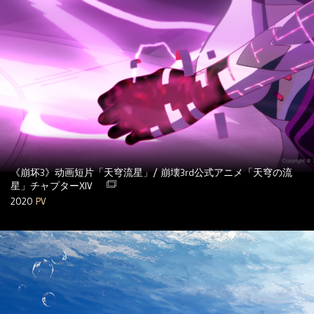
《崩坏3》动画短片「天穹流星」/ 崩壊3rd公式アニメ「天穹の流
星」チャプターXIV
2020
PV