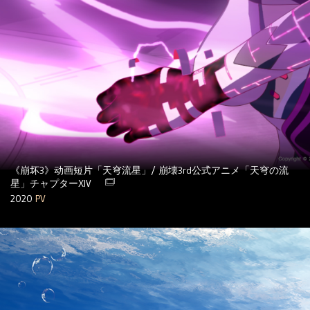
《崩坏3》动画短片「天穹流星」/ 崩壊3rd公式アニメ「天穹の流
星」チャプターXIV
2020
PV