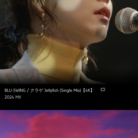
BLU-SWING / クラゲ Jellyfish (Single Mix)【4K】
2024
MV