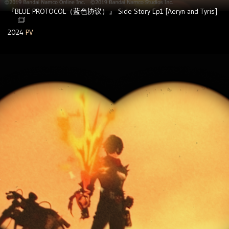
『BLUE PROTOCOL（蓝色协议）』 Side Story Ep1 [Aeryn and Tyris]
2024
PV