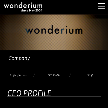
Company
Profile /
Access
CEO Profile
Staff
CEO PROFILE