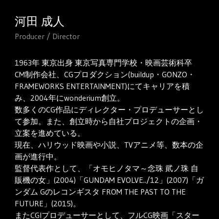
河田 成人
Producer / Director
1963年 東京出身 東京写真専門学校・映画芸術科卒
CM制作会社、CGプロダクション(buildup・GONZO・
FRAMEWORKS ENTERTAINMENT)にてキャリアを積
み、2004年にwonderium創立。
数多くのCG作品にディレクター・プロデューサーとし
て参加。また、創立時から自社プロジェクトの企画・
立案を進めている。
現在、ハリウッド映画や小説、TVアニメ等、数本の企
画が進行中。
監督代表作として、「オモヒノタマ～念珠 貮ノ珠 自
販機の女」(2004)「GUNDAM EVOLVE../12」(2007)「ガ
ンダム Gのレコンギスタ FROM THE PAST TO THE
FUTURE」(2015)。
またCGIプロデューサーとして、フルCG映画「スター