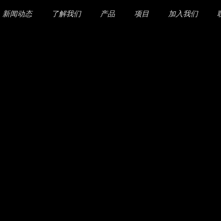
新闻动态
了解我们
产品
项目
加入我们
公司简介/地址
REPRODUCT
校招
CEO介绍
TWO of US
社招
员工介绍
樱井桃十郎的冒险
简历投递
MOTOR SPEEDER