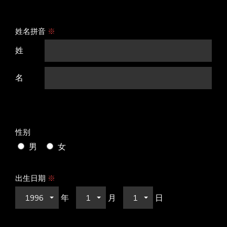
姓名拼音
※
姓
名
性别
男
女
出生日期
※
1996
年
1
月
1
日