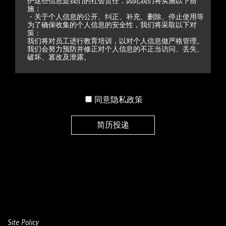
护这些信息是我们的社会责任，因此我们将实施以下措
施：
・关于个人信息的公开、纠正、补充、删除、停止使用等
为了确保收集的个人信息的安全性，我们将采取以下对
策：
我们将对员工进行教育培训，以对个人信息做严格管理。
我们会努力预防并修正对个人信息的不正当访问、丢失、
破坏、篡改及泄露。
・关于个人信息的安全管理
为了确保收集的个人信息的安全性，我们将采取以下对
策：
同意隐私政策
我们将对员工进行教育培训，以对个人信息做严格管理。
我们会努力预防并修正对个人信息的不正当访问、丢失、
破坏、篡改及泄露。
・个人信息保护管理体制及机制的持续改进
我们将遵守适用于个人信息的相关法律法规，并持续改进
个人信息保护管理体制及机制。
Site Policy