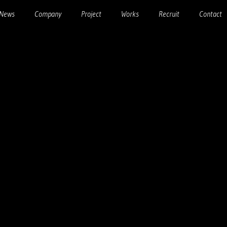
News
Company
Project
Works
Recruit
Contact
Profile / Access
REPRODUCT
新卒採用
CEO Profile
TWO of US
中途採用
Staff
桜井桃十郎の冒険
ENTRY
MOTOR SPEEDER