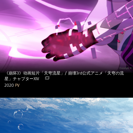
《崩坏3》动画短片「天穹流星」/ 崩壊3rd公式アニメ「天穹の流
星」チャプターXIV
2020
PV