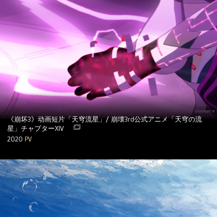
《崩坏3》动画短片「天穹流星」/ 崩壊3rd公式アニメ「天穹の流
星」チャプターXIV
2020
PV