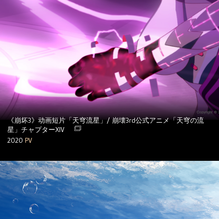
《崩坏3》动画短片「天穹流星」/ 崩壊3rd公式アニメ「天穹の流
星」チャプターXIV
2020
PV