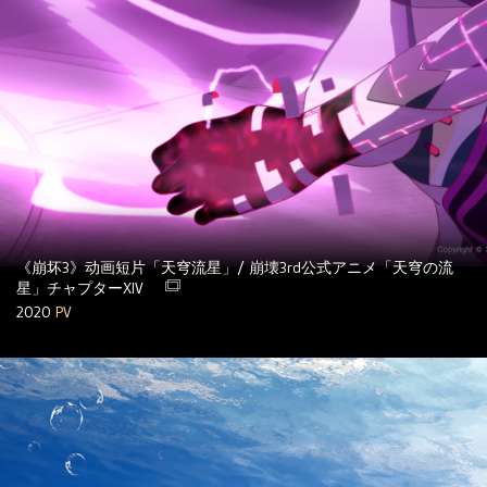
《崩坏3》动画短片「天穹流星」/ 崩壊3rd公式アニメ「天穹の流
星」チャプターXIV
2020
PV