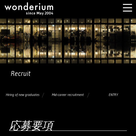
Recruit
Hiring of new graduates
Mid-career recruitment
ENTRY
応募要項